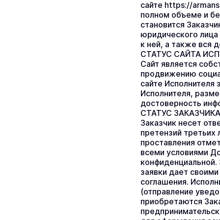
сайте https://arman
полном объеме и бе
становится Заказчи
юридического лица 
к ней, а также вся
СТАТУС САЙТА ИС
Сайт является собс
продвижению социал
сайте Исполнителя з
Исполнителя, разме
достоверность инфо
СТАТУС ЗАКАЗЧИК
Заказчик несет отв
претензий третьих 
проставления отмет
всеми условиями До
конфиденциальной. 
заявки дает своими
соглашения. Исполн
(отправление уведом
приобретаются Зака
предпринимательско