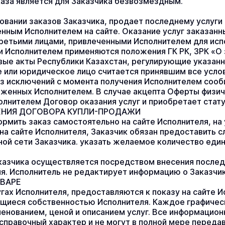
аза является для Заказчика безвозмездным.
новании заказов Заказчика, продает последнему услуги 
енным Исполнителем на сайте. Оказание услуг заказанн
ретьими лицами, привлеченными Исполнителем для испо
 Исполнителем применяются положения ГК РК, ЗРК «О з
ые акты Республики Казахстан, регулирующие указанны
 или юридическое лицо считается принявшим все услови
з исключений с момента получения Исполнителем сообщ
оженных Исполнителем. В случае акцепта Оферты физич
лнителем Договор оказания услуг и приобретает стату
НИЯ ДОГОВОРА КУПЛИ-ПРОДАЖИ
рмить заказ самостоятельно на сайте Исполнителя, на у
на сайте Исполнителя, Заказчик обязан предоставить 
ной сети Заказчика. указать желаемое количество един
азчика осуществляется посредством внесения послед
ля. Исполнитель не редактирует информацию о Заказчик
ВАРЕ
гах Исполнителя, предоставляются к показу на сайте И
щиеся собственностью Исполнителя. Каждое графичес
енованием, ценой и описанием услуг. Все информацион
 справочный характер и не могут в полной мере передав