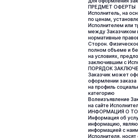
для оформления зак
ПРЕДМЕТ ОФЕРТЫ
Исполнитель, на ос
по ценам, установл
Исполнителем или т
между Заказчиком и
нормативные правов
Сторон. Физическое
полном объеме и бе
на условиях, предл
заключившим с Испо
ПОРЯДОК ЗАКЛЮЧЕ
Заказчик может офо
оформлении заказа 
на профиль социаль
категорию
Волеизъявление Зак
на сайте Исполните
ИНФОРМАЦИЯ О ТО
Информация об услу
информацию, являю
информацией с наим
Исполнителя, носят