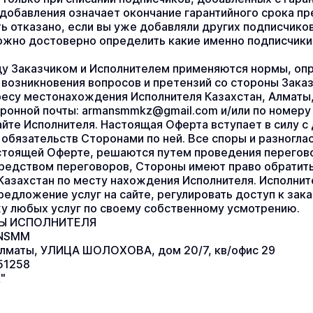
добавления означает окончание гарантийного срока пре
 отказано, если вы уже добавляли других подписчиков н
ожно достоверно определить какие именно подписчики
у Заказчиком и Исполнителем применяются нормы, опр
е возникновения вопросов и претензий со стороны Заказ
есу местонахождения Исполнителя Казахстан, Алматы,
тронной почты: armansmmkz@gmail.com и/или по номеру т
йте Исполнителя. Настоящая Оферта вступает в силу с 
 обязательств Сторонами по ней. Все споры и разногла
стоящей Оферте, решаются путем проведения переговор
редством переговоров, Стороны имеют право обратить
Казахстан по месту нахождения Исполнителя. Исполните
едложение услуг на сайте, регулировать доступ к заказ
у любых услуг по своему собственному усмотрению.
ТЫ ИСПОЛНИТЕЛЯ
ANSMM
Алматы, УЛИЦА ШОЛОХОВА, дом 20/7, кв/офис 29
51258
"