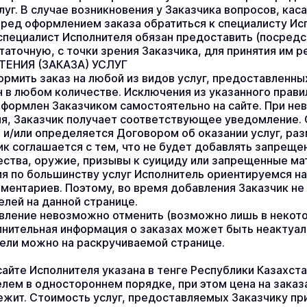
уг. В случае возникновения у Заказчика вопросов, каса
ред оформлением заказа обратиться к специалисту Исп
специалист Исполнителя обязан предоставить (посред
аточную, с точки зрения Заказчика, для принятия им ре
ЕНИЯ (ЗАКАЗА) УСЛУГ
ормить заказ на любой из видов услуг, предоставленных
 в любом количестве. Исключения из указанного правила
формлен Заказчиком самостоятельно на сайте. При нев
ля, Заказчик получает соответствующее уведомление. С
и/или определяется Договором об оказании услуг, раз
ик соглашается с тем, что не будет добавлять запрещен
ства, оружие, призывы к суициду или запрещенные ма
я по большинству услуг Исполнитель ориентируемся на
ментариев. Поэтому, во время добавления Заказчик не
елей на данной странице.
вление невозможно отменить (возможно лишь в некото
лнительная информация о заказах может быть неактуаль
ели можно на раскручиваемой странице.
сайте Исполнителя указана в тенге Республики Казахста
лем в одностороннем порядке, при этом цена на заказа
жит. Стоимость услуг, предоставляемых Заказчику при и