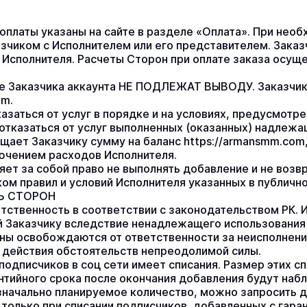
оплаты указаны на сайте в разделе «Оплата». При необ
зчиком с Исполнителем или его представителем. Заказ
 Исполнителя. Расчеты Сторон при оплате заказа осуще
е Заказчика аккаунта НЕ ПОДЛЕЖАТ ВЫВОДУ. Заказчик м
om.
азаться от услуг в порядке и на условиях, предусмотре
 отказаться от услуг выполненных (оказанных) надлежащ
щает Заказчику сумму на баланс https://armansmm.com,
ючением расходов Исполнителя.
ет за собой право не выполнять добавление и не возвр
ом правил и условий Исполнителя указанных в публично
Ь СТОРОН
тственность в соответствии с законодательством РК. И
 Заказчику вследствие ненадлежащего использования им
ны освобождаются от ответственности за неисполнени
 действия обстоятельств непреодолимой силы. 
одписчиков в соц сети имеет списания. Размер этих сп
антийного срока после окончания добавления будут наб
значально планируемое количество, можно запросить 
только при списании подписчиков, добавленных с гаран