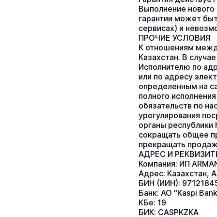
Выполнение нового 
гарантии может быть
сервисах) и невозм
ПРОЧИЕ УСЛОВИЯ
К отношениям межд
Казахстан. В случа
Исполнителю по адр
или по адресу элек
определенным на са
полного исполнения
обязательств по на
урегулирования пос
органы республики 
сокращать общее пр
прекращать продаж
АДРЕС И РЕКВИЗИ
Компания: ИП ARM
Адрес: Казахстан, 
БИН (ИИН): 9712184
Банк: АО "Kaspi Bank
КБе: 19
БИК: CASPKZKA