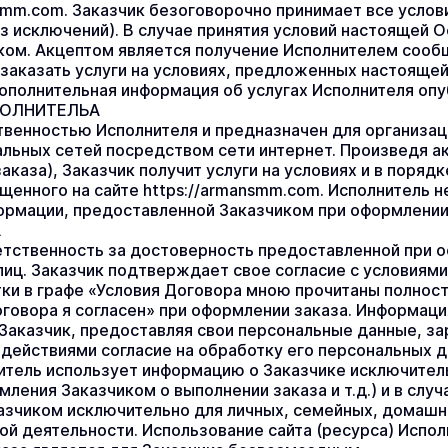
smm.com. Заказчик безоговорочно принимает все услови
з исключений). В случае принятия условий настоящей О
ком. Акцептом является получение Исполнителем сообщ
заказать услуги на условиях, предложенных настоящей
 дополнительная информация об услугах Исполнителя опу
ПОЛНИТЕЛЬА
твенностью Исполнителя и предназначен для организац
ьных сетей посредством сети интернет. Произведя акц
аказа), Заказчик получит услуги на условиях и в поряд
щенного на сайте https://armansmm.com. Исполнитель н
рмации, предоставленной Заказчиком при оформлении 
А
етственность за достоверность предоставленной при оф
лиц. Заказчик подтверждает свое согласие с условиям
ки в графе «Условия Договора мною прочитаны полность
говора я согласен» при оформлении заказа. Информация
Заказчик, предоставляя свои персональные данные, зар
 действиями согласие на обработку его персональных д
итель использует информацию о Заказчике исключитель
ления Заказчиком о выполнении заказа и т.д.) и в случ
зчиком исключительно для личных, семейных, домашни
й деятельности. Использование сайта (ресурса) Исполни